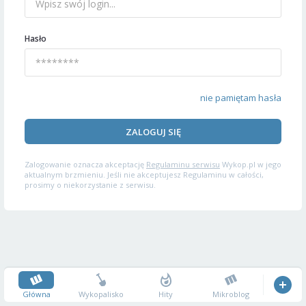
Hasło
nie pamiętam hasła
ZALOGUJ SIĘ
Zalogowanie oznacza akceptację
Regulaminu serwisu
Wykop.pl w jego
aktualnym brzmieniu. Jeśli nie akceptujesz Regulaminu w całości,
prosimy o niekorzystanie z serwisu.
Główna
Wykopalisko
Hity
Mikroblog