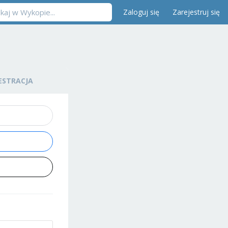
Zaloguj się
Zarejestruj się
ESTRACJA