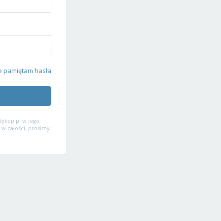
e pamiętam hasła
ykop.pl w jego
 w całości, prosimy