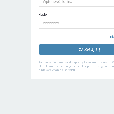
Hasło
ni
ZALOGUJ SIĘ
Zalogowanie oznacza akceptację
Regulaminu serwisu
W
aktualnym brzmieniu. Jeśli nie akceptujesz Regulaminu
o niekorzystanie z serwisu.