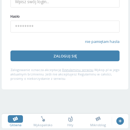
Hasło
nie pamiętam hasła
ZALOGUJ SIĘ
Zalogowanie oznacza akceptację
Regulaminu serwisu
Wykop.pl w jego
aktualnym brzmieniu. Jeśli nie akceptujesz Regulaminu w całości,
prosimy o niekorzystanie z serwisu.
Główna
Wykopalisko
Hity
Mikroblog