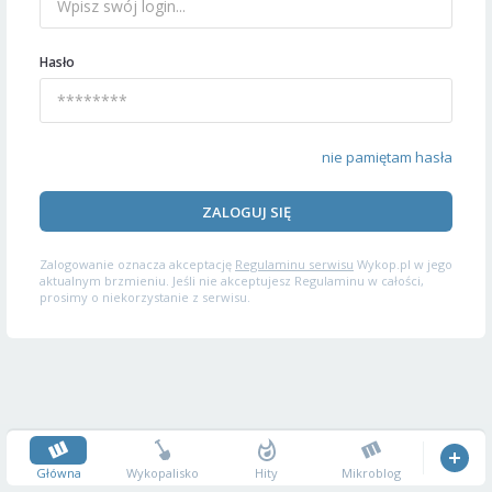
Hasło
nie pamiętam hasła
ZALOGUJ SIĘ
Zalogowanie oznacza akceptację
Regulaminu serwisu
Wykop.pl w jego
aktualnym brzmieniu. Jeśli nie akceptujesz Regulaminu w całości,
prosimy o niekorzystanie z serwisu.
Główna
Wykopalisko
Hity
Mikroblog