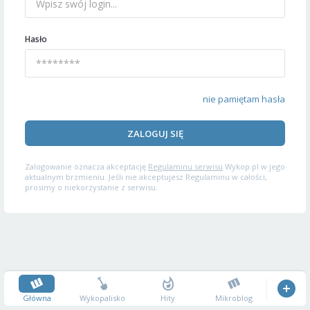
Hasło
nie pamiętam hasła
ZALOGUJ SIĘ
Zalogowanie oznacza akceptację
Regulaminu serwisu
Wykop.pl w jego
aktualnym brzmieniu. Jeśli nie akceptujesz Regulaminu w całości,
prosimy o niekorzystanie z serwisu.
Główna
Wykopalisko
Hity
Mikroblog