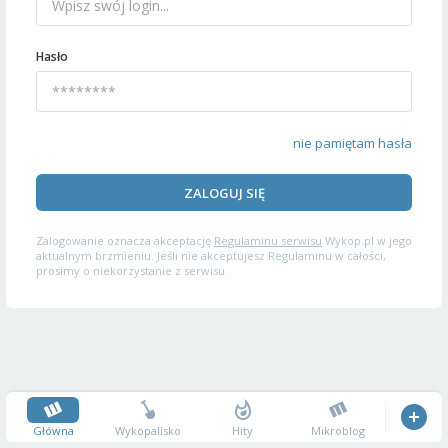
Hasło
nie pamiętam hasła
ZALOGUJ SIĘ
Zalogowanie oznacza akceptację
Regulaminu serwisu
Wykop.pl w jego
aktualnym brzmieniu. Jeśli nie akceptujesz Regulaminu w całości,
prosimy o niekorzystanie z serwisu.
Główna
Wykopalisko
Hity
Mikroblog