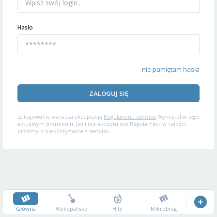
Hasło
nie pamiętam hasła
ZALOGUJ SIĘ
Zalogowanie oznacza akceptację
Regulaminu serwisu
Wykop.pl w jego
aktualnym brzmieniu. Jeśli nie akceptujesz Regulaminu w całości,
prosimy o niekorzystanie z serwisu.
Główna
Wykopalisko
Hity
Mikroblog