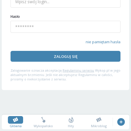
Hasło
nie pamiętam hasła
ZALOGUJ SIĘ
Zalogowanie oznacza akceptację
Regulaminu serwisu
Wykop.pl w jego
aktualnym brzmieniu. Jeśli nie akceptujesz Regulaminu w całości,
prosimy o niekorzystanie z serwisu.
Główna
Wykopalisko
Hity
Mikroblog