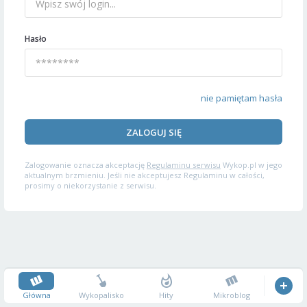
Hasło
nie pamiętam hasła
ZALOGUJ SIĘ
Zalogowanie oznacza akceptację
Regulaminu serwisu
Wykop.pl w jego
aktualnym brzmieniu. Jeśli nie akceptujesz Regulaminu w całości,
prosimy o niekorzystanie z serwisu.
Główna
Wykopalisko
Hity
Mikroblog