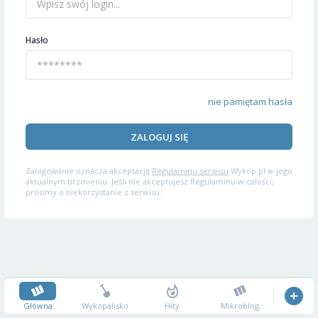
Hasło
nie pamiętam hasła
ZALOGUJ SIĘ
Zalogowanie oznacza akceptację
Regulaminu serwisu
Wykop.pl w jego
aktualnym brzmieniu. Jeśli nie akceptujesz Regulaminu w całości,
prosimy o niekorzystanie z serwisu.
Główna
Wykopalisko
Hity
Mikroblog