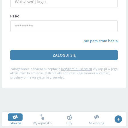
Hasło
nie pamiętam hasła
ZALOGUJ SIĘ
Zalogowanie oznacza akceptację
Regulaminu serwisu
Wykop.pl w jego
aktualnym brzmieniu. Jeśli nie akceptujesz Regulaminu w całości,
prosimy o niekorzystanie z serwisu.
Główna
Wykopalisko
Hity
Mikroblog