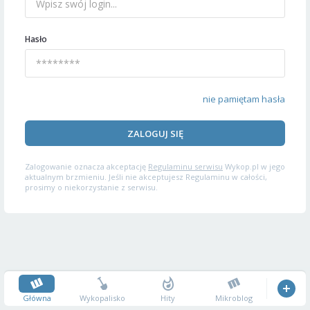
Hasło
nie pamiętam hasła
ZALOGUJ SIĘ
Zalogowanie oznacza akceptację
Regulaminu serwisu
Wykop.pl w jego
aktualnym brzmieniu. Jeśli nie akceptujesz Regulaminu w całości,
prosimy o niekorzystanie z serwisu.
Główna
Wykopalisko
Hity
Mikroblog