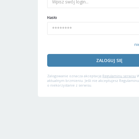
Hasło
ni
ZALOGUJ SIĘ
Zalogowanie oznacza akceptację
Regulaminu serwisu
W
aktualnym brzmieniu. Jeśli nie akceptujesz Regulaminu
o niekorzystanie z serwisu.