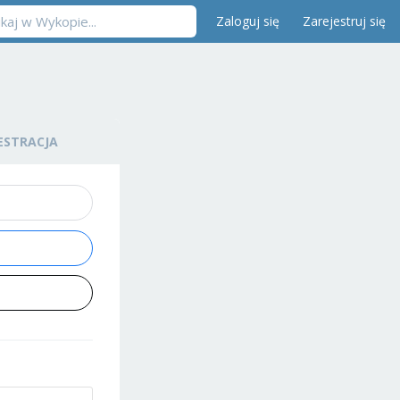
Zaloguj się
Zarejestruj się
ESTRACJA