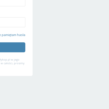
e pamiętam hasła
ykop.pl w jego
 w całości, prosimy