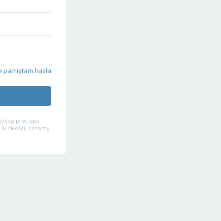
e pamiętam hasła
ykop.pl w jego
 w całości, prosimy