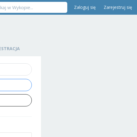
Zaloguj się
Zarejestruj się
ESTRACJA