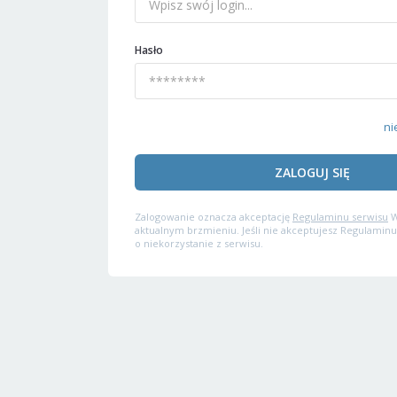
Hasło
ni
ZALOGUJ SIĘ
Zalogowanie oznacza akceptację
Regulaminu serwisu
W
aktualnym brzmieniu. Jeśli nie akceptujesz Regulaminu
o niekorzystanie z serwisu.