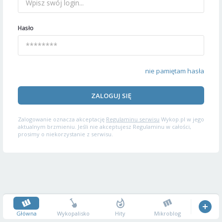
Hasło
nie pamiętam hasła
ZALOGUJ SIĘ
Zalogowanie oznacza akceptację
Regulaminu serwisu
Wykop.pl w jego
aktualnym brzmieniu. Jeśli nie akceptujesz Regulaminu w całości,
prosimy o niekorzystanie z serwisu.
Główna
Wykopalisko
Hity
Mikroblog