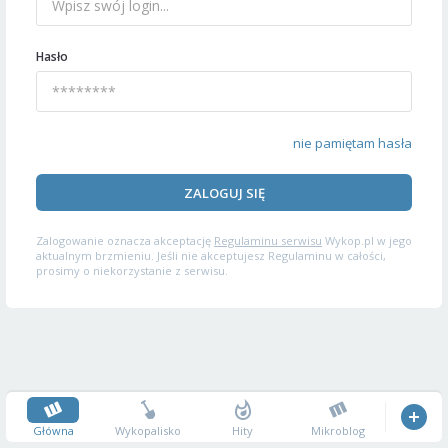
Hasło
nie pamiętam hasła
ZALOGUJ SIĘ
Zalogowanie oznacza akceptację
Regulaminu serwisu
Wykop.pl w jego
aktualnym brzmieniu. Jeśli nie akceptujesz Regulaminu w całości,
prosimy o niekorzystanie z serwisu.
Główna
Wykopalisko
Hity
Mikroblog