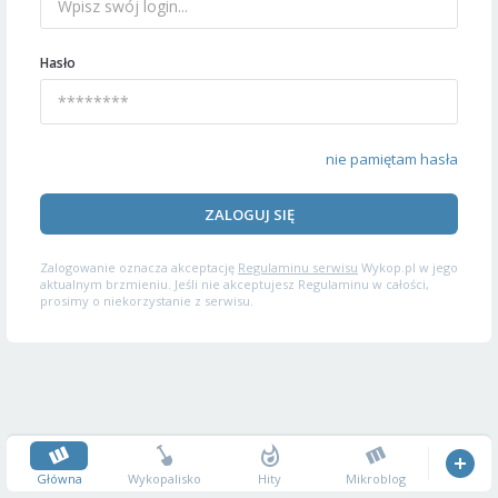
Hasło
nie pamiętam hasła
ZALOGUJ SIĘ
Zalogowanie oznacza akceptację
Regulaminu serwisu
Wykop.pl w jego
aktualnym brzmieniu. Jeśli nie akceptujesz Regulaminu w całości,
prosimy o niekorzystanie z serwisu.
Główna
Wykopalisko
Hity
Mikroblog