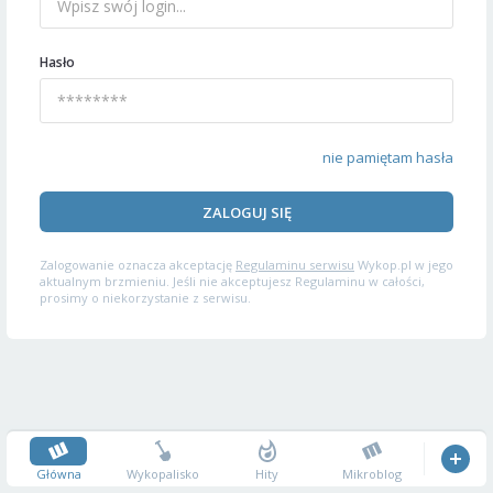
Hasło
nie pamiętam hasła
ZALOGUJ SIĘ
Zalogowanie oznacza akceptację
Regulaminu serwisu
Wykop.pl w jego
aktualnym brzmieniu. Jeśli nie akceptujesz Regulaminu w całości,
prosimy o niekorzystanie z serwisu.
Główna
Wykopalisko
Hity
Mikroblog