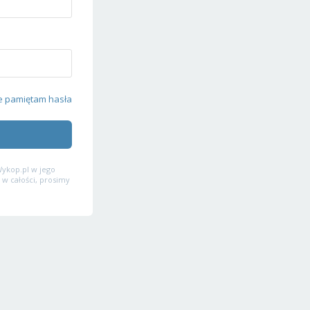
e pamiętam hasła
ykop.pl w jego
 w całości, prosimy