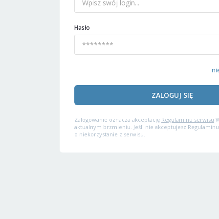
Hasło
ni
ZALOGUJ SIĘ
Zalogowanie oznacza akceptację
Regulaminu serwisu
W
aktualnym brzmieniu. Jeśli nie akceptujesz Regulaminu
o niekorzystanie z serwisu.