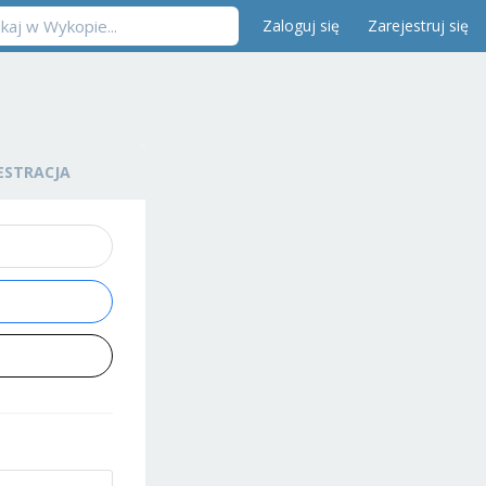
Zaloguj się
Zarejestruj się
ESTRACJA