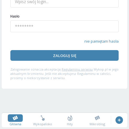
Hasło
nie pamiętam hasła
ZALOGUJ SIĘ
Zalogowanie oznacza akceptację
Regulaminu serwisu
Wykop.pl w jego
aktualnym brzmieniu. Jeśli nie akceptujesz Regulaminu w całości,
prosimy o niekorzystanie z serwisu.
Główna
Wykopalisko
Hity
Mikroblog