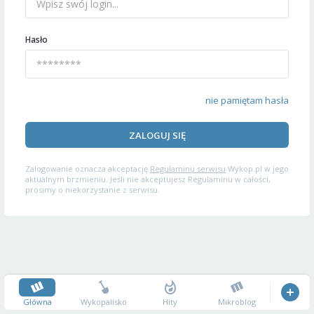
Hasło
nie pamiętam hasła
ZALOGUJ SIĘ
Zalogowanie oznacza akceptację
Regulaminu serwisu
Wykop.pl w jego
aktualnym brzmieniu. Jeśli nie akceptujesz Regulaminu w całości,
prosimy o niekorzystanie z serwisu.
Główna
Wykopalisko
Hity
Mikroblog