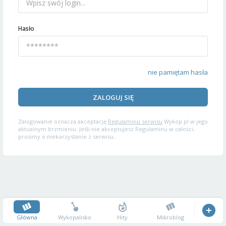
Hasło
nie pamiętam hasła
ZALOGUJ SIĘ
Zalogowanie oznacza akceptację
Regulaminu serwisu
Wykop.pl w jego
aktualnym brzmieniu. Jeśli nie akceptujesz Regulaminu w całości,
prosimy o niekorzystanie z serwisu.
Główna
Wykopalisko
Hity
Mikroblog