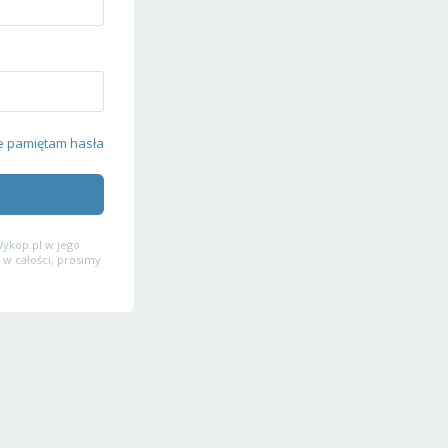
e pamiętam hasła
ykop.pl w jego
 w całości, prosimy