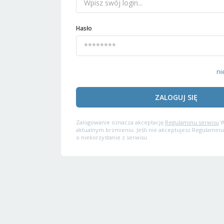
Hasło
ni
ZALOGUJ SIĘ
Zalogowanie oznacza akceptację
Regulaminu serwisu
W
aktualnym brzmieniu. Jeśli nie akceptujesz Regulaminu
o niekorzystanie z serwisu.