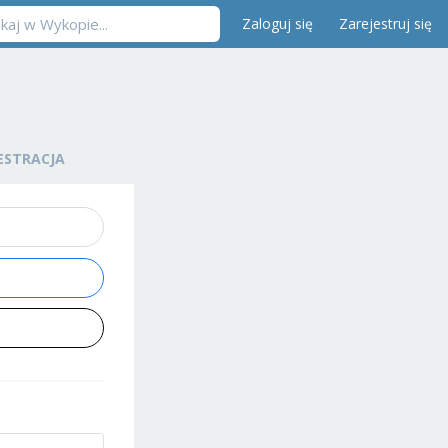
Zaloguj się
Zarejestruj się
ESTRACJA