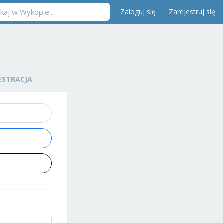
Zaloguj się
Zarejestruj się
ESTRACJA