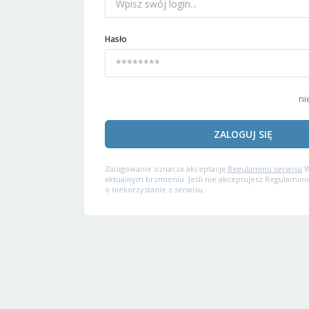
Hasło
ni
ZALOGUJ SIĘ
Zalogowanie oznacza akceptację
Regulaminu serwisu
W
aktualnym brzmieniu. Jeśli nie akceptujesz Regulaminu
o niekorzystanie z serwisu.