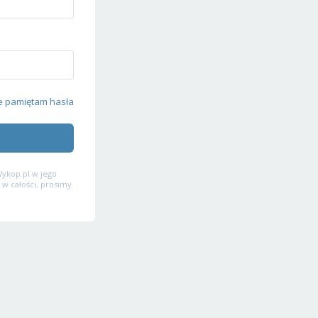
e pamiętam hasła
ykop.pl w jego
 w całości, prosimy