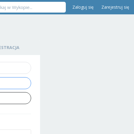
Zaloguj się
Zarejestruj się
ESTRACJA