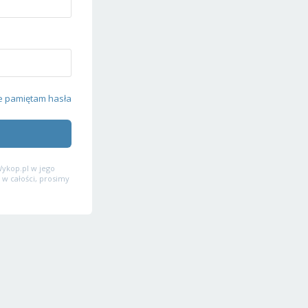
e pamiętam hasła
ykop.pl w jego
 w całości, prosimy