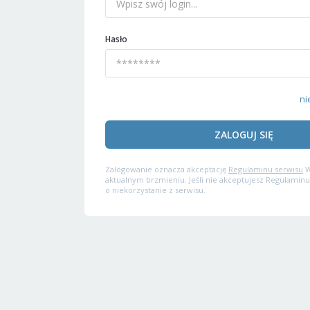
Hasło
ni
ZALOGUJ SIĘ
Zalogowanie oznacza akceptację
Regulaminu serwisu
W
aktualnym brzmieniu. Jeśli nie akceptujesz Regulaminu
o niekorzystanie z serwisu.