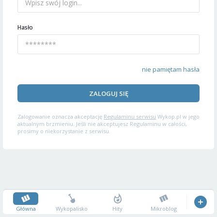
Hasło
nie pamiętam hasła
ZALOGUJ SIĘ
Zalogowanie oznacza akceptację
Regulaminu serwisu
Wykop.pl w jego
aktualnym brzmieniu. Jeśli nie akceptujesz Regulaminu w całości,
prosimy o niekorzystanie z serwisu.
Główna
Wykopalisko
Hity
Mikroblog