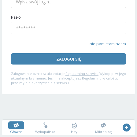
Hasło
nie pamiętam hasła
ZALOGUJ SIĘ
Zalogowanie oznacza akceptację
Regulaminu serwisu
Wykop.pl w jego
aktualnym brzmieniu. Jeśli nie akceptujesz Regulaminu w całości,
prosimy o niekorzystanie z serwisu.
Główna
Wykopalisko
Hity
Mikroblog