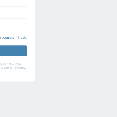
e pamiętam hasła
ykop.pl w jego
 w całości, prosimy