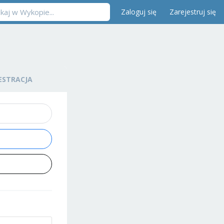
Zaloguj się
Zarejestruj się
ESTRACJA