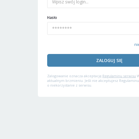
Hasło
ni
ZALOGUJ SIĘ
Zalogowanie oznacza akceptację
Regulaminu serwisu
W
aktualnym brzmieniu. Jeśli nie akceptujesz Regulaminu
o niekorzystanie z serwisu.