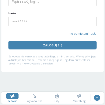
Hasło
nie pamiętam hasła
ZALOGUJ SIĘ
Zalogowanie oznacza akceptację
Regulaminu serwisu
Wykop.pl w jego
aktualnym brzmieniu. Jeśli nie akceptujesz Regulaminu w całości,
prosimy o niekorzystanie z serwisu.
Główna
Wykopalisko
Hity
Mikroblog