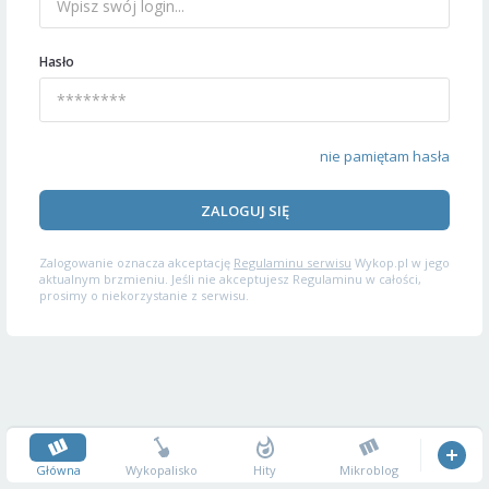
Hasło
nie pamiętam hasła
ZALOGUJ SIĘ
Zalogowanie oznacza akceptację
Regulaminu serwisu
Wykop.pl w jego
aktualnym brzmieniu. Jeśli nie akceptujesz Regulaminu w całości,
prosimy o niekorzystanie z serwisu.
Główna
Wykopalisko
Hity
Mikroblog