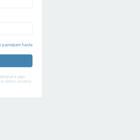
e pamiętam hasła
ykop.pl w jego
 w całości, prosimy