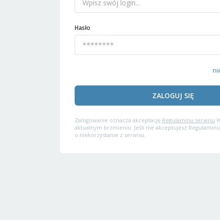
Hasło
ni
ZALOGUJ SIĘ
Zalogowanie oznacza akceptację
Regulaminu serwisu
W
aktualnym brzmieniu. Jeśli nie akceptujesz Regulaminu
o niekorzystanie z serwisu.