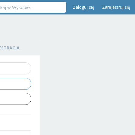
Zaloguj się
Zarejestruj się
ESTRACJA