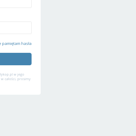
e pamiętam hasła
ykop.pl w jego
 w całości, prosimy