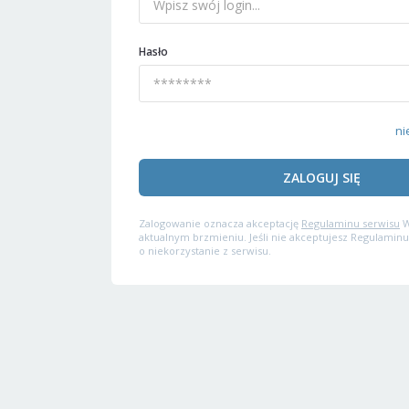
Hasło
ni
ZALOGUJ SIĘ
Zalogowanie oznacza akceptację
Regulaminu serwisu
W
aktualnym brzmieniu. Jeśli nie akceptujesz Regulaminu
o niekorzystanie z serwisu.