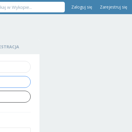
Zaloguj się
Zarejestruj się
ESTRACJA