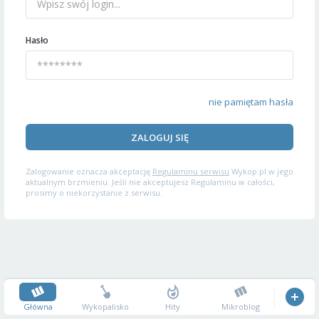
Hasło
nie pamiętam hasła
ZALOGUJ SIĘ
Zalogowanie oznacza akceptację
Regulaminu serwisu
Wykop.pl w jego
aktualnym brzmieniu. Jeśli nie akceptujesz Regulaminu w całości,
prosimy o niekorzystanie z serwisu.
Główna
Wykopalisko
Hity
Mikroblog