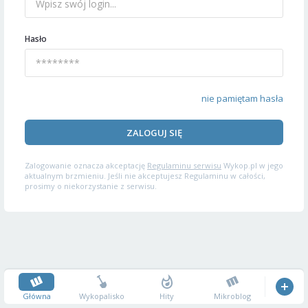
Hasło
nie pamiętam hasła
ZALOGUJ SIĘ
Zalogowanie oznacza akceptację
Regulaminu serwisu
Wykop.pl w jego
aktualnym brzmieniu. Jeśli nie akceptujesz Regulaminu w całości,
prosimy o niekorzystanie z serwisu.
Główna
Wykopalisko
Hity
Mikroblog