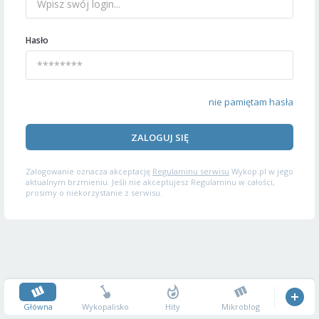
Hasło
nie pamiętam hasła
ZALOGUJ SIĘ
Zalogowanie oznacza akceptację
Regulaminu serwisu
Wykop.pl w jego
aktualnym brzmieniu. Jeśli nie akceptujesz Regulaminu w całości,
prosimy o niekorzystanie z serwisu.
Główna
Wykopalisko
Hity
Mikroblog