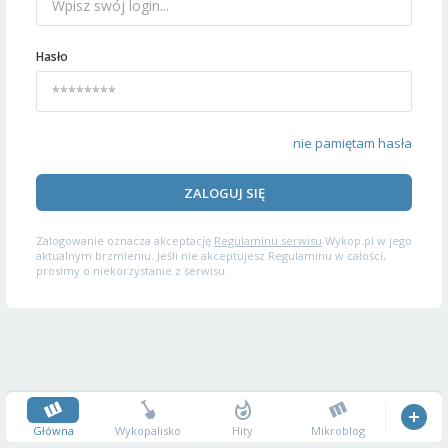
Hasło
nie pamiętam hasła
ZALOGUJ SIĘ
Zalogowanie oznacza akceptację
Regulaminu serwisu
Wykop.pl w jego
aktualnym brzmieniu. Jeśli nie akceptujesz Regulaminu w całości,
prosimy o niekorzystanie z serwisu.
Główna
Wykopalisko
Hity
Mikroblog