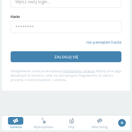
Hasło
nie pamiętam hasła
ZALOGUJ SIĘ
Zalogowanie oznacza akceptację
Regulaminu serwisu
Wykop.pl w jego
aktualnym brzmieniu. Jeśli nie akceptujesz Regulaminu w całości,
prosimy o niekorzystanie z serwisu.
Główna
Wykopalisko
Hity
Mikroblog