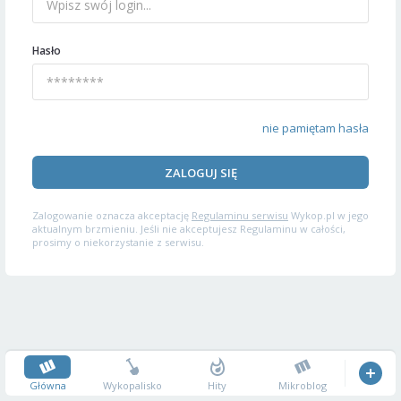
Hasło
nie pamiętam hasła
ZALOGUJ SIĘ
Zalogowanie oznacza akceptację
Regulaminu serwisu
Wykop.pl w jego
aktualnym brzmieniu. Jeśli nie akceptujesz Regulaminu w całości,
prosimy o niekorzystanie z serwisu.
Główna
Wykopalisko
Hity
Mikroblog