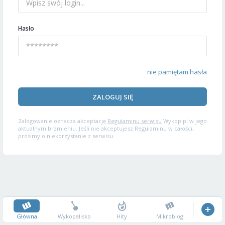
Hasło
nie pamiętam hasła
ZALOGUJ SIĘ
Zalogowanie oznacza akceptację
Regulaminu serwisu
Wykop.pl w jego
aktualnym brzmieniu. Jeśli nie akceptujesz Regulaminu w całości,
prosimy o niekorzystanie z serwisu.
Główna
Wykopalisko
Hity
Mikroblog