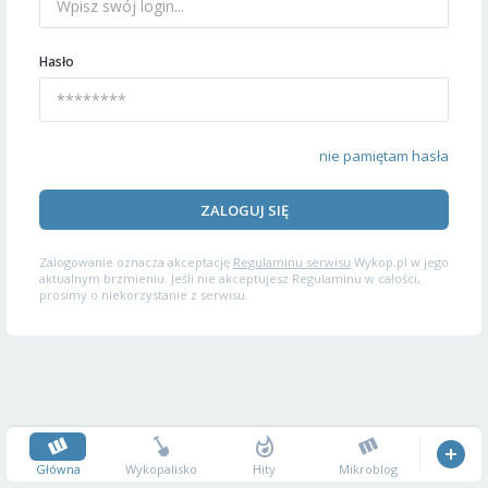
Hasło
nie pamiętam hasła
ZALOGUJ SIĘ
Zalogowanie oznacza akceptację
Regulaminu serwisu
Wykop.pl w jego
aktualnym brzmieniu. Jeśli nie akceptujesz Regulaminu w całości,
prosimy o niekorzystanie z serwisu.
Główna
Wykopalisko
Hity
Mikroblog