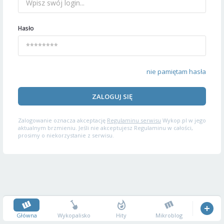
Hasło
nie pamiętam hasła
ZALOGUJ SIĘ
Zalogowanie oznacza akceptację
Regulaminu serwisu
Wykop.pl w jego
aktualnym brzmieniu. Jeśli nie akceptujesz Regulaminu w całości,
prosimy o niekorzystanie z serwisu.
Główna
Wykopalisko
Hity
Mikroblog