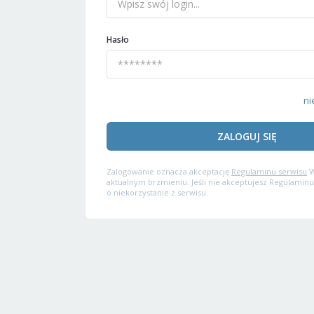
Hasło
ni
ZALOGUJ SIĘ
Zalogowanie oznacza akceptację
Regulaminu serwisu
W
aktualnym brzmieniu. Jeśli nie akceptujesz Regulaminu
o niekorzystanie z serwisu.