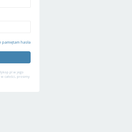
e pamiętam hasła
ykop.pl w jego
 w całości, prosimy