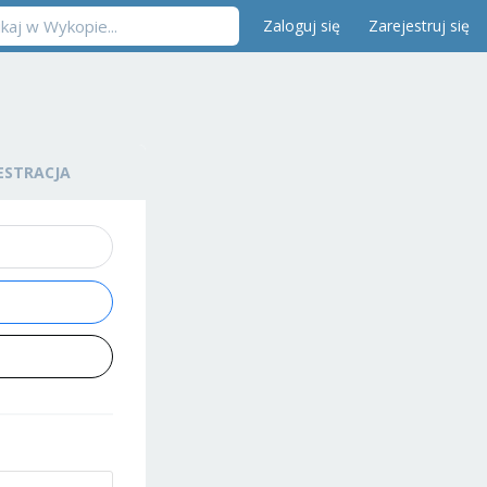
Zaloguj się
Zarejestruj się
ESTRACJA