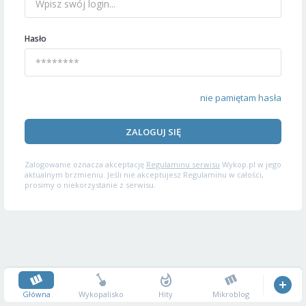
Hasło
nie pamiętam hasła
ZALOGUJ SIĘ
Zalogowanie oznacza akceptację
Regulaminu serwisu
Wykop.pl w jego
aktualnym brzmieniu. Jeśli nie akceptujesz Regulaminu w całości,
prosimy o niekorzystanie z serwisu.
Główna
Wykopalisko
Hity
Mikroblog