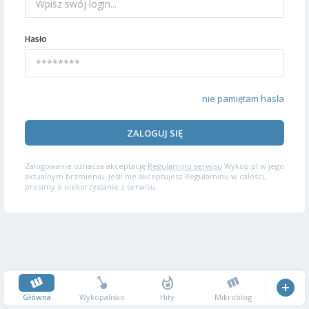
Hasło
nie pamiętam hasła
ZALOGUJ SIĘ
Zalogowanie oznacza akceptację
Regulaminu serwisu
Wykop.pl w jego
aktualnym brzmieniu. Jeśli nie akceptujesz Regulaminu w całości,
prosimy o niekorzystanie z serwisu.
Główna
Wykopalisko
Hity
Mikroblog