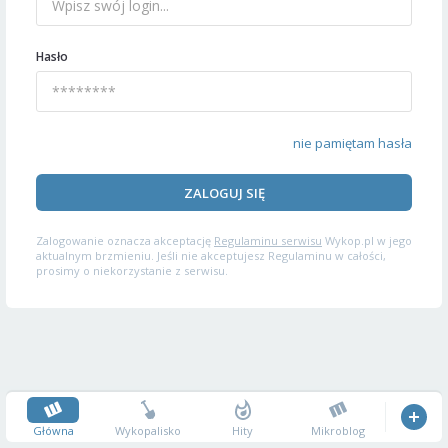
Hasło
nie pamiętam hasła
ZALOGUJ SIĘ
Zalogowanie oznacza akceptację
Regulaminu serwisu
Wykop.pl w jego
aktualnym brzmieniu. Jeśli nie akceptujesz Regulaminu w całości,
prosimy o niekorzystanie z serwisu.
Główna
Wykopalisko
Hity
Mikroblog