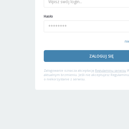
Hasło
ni
ZALOGUJ SIĘ
Zalogowanie oznacza akceptację
Regulaminu serwisu
W
aktualnym brzmieniu. Jeśli nie akceptujesz Regulaminu
o niekorzystanie z serwisu.