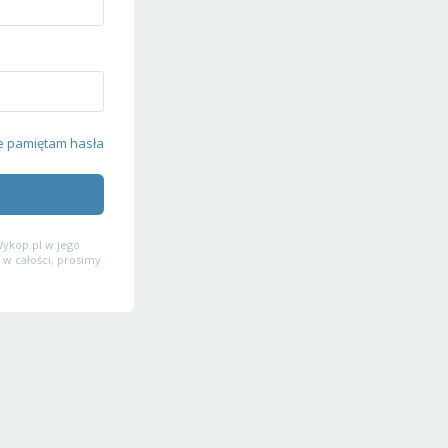
e pamiętam hasła
ykop.pl w jego
 w całości, prosimy