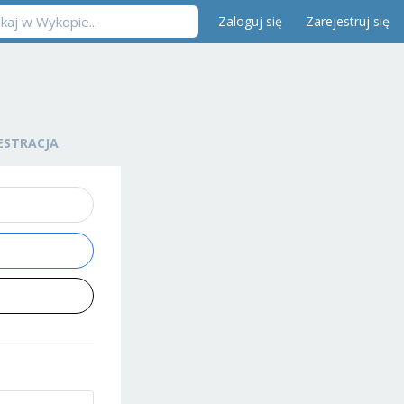
Zaloguj się
Zarejestruj się
ESTRACJA