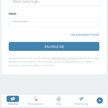
Hasło
nie pamiętam hasła
ZALOGUJ SIĘ
Zalogowanie oznacza akceptację
Regulaminu serwisu
Wykop.pl w jego
aktualnym brzmieniu. Jeśli nie akceptujesz Regulaminu w całości,
prosimy o niekorzystanie z serwisu.
Główna
Wykopalisko
Hity
Mikroblog