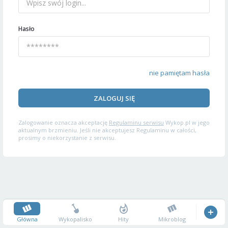
Hasło
nie pamiętam hasła
ZALOGUJ SIĘ
Zalogowanie oznacza akceptację
Regulaminu serwisu
Wykop.pl w jego
aktualnym brzmieniu. Jeśli nie akceptujesz Regulaminu w całości,
prosimy o niekorzystanie z serwisu.
Główna
Wykopalisko
Hity
Mikroblog