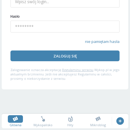
Hasło
nie pamiętam hasła
ZALOGUJ SIĘ
Zalogowanie oznacza akceptację
Regulaminu serwisu
Wykop.pl w jego
aktualnym brzmieniu. Jeśli nie akceptujesz Regulaminu w całości,
prosimy o niekorzystanie z serwisu.
Główna
Wykopalisko
Hity
Mikroblog