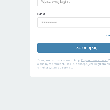
Hasło
ni
ZALOGUJ SIĘ
Zalogowanie oznacza akceptację
Regulaminu serwisu
W
aktualnym brzmieniu. Jeśli nie akceptujesz Regulaminu
o niekorzystanie z serwisu.