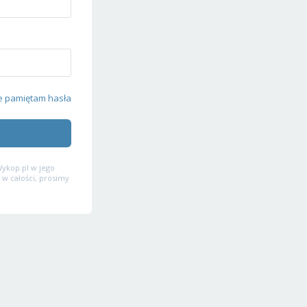
e pamiętam hasła
ykop.pl w jego
 w całości, prosimy