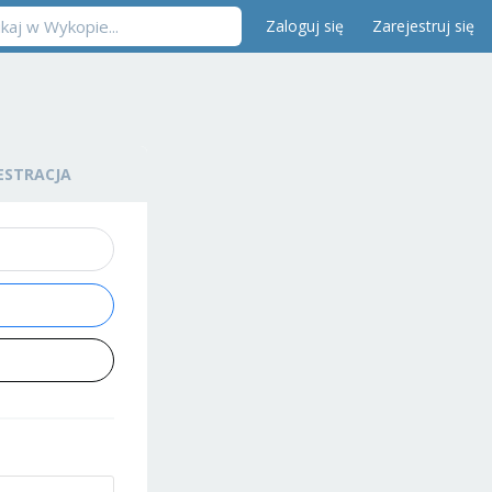
Zaloguj się
Zarejestruj się
ESTRACJA